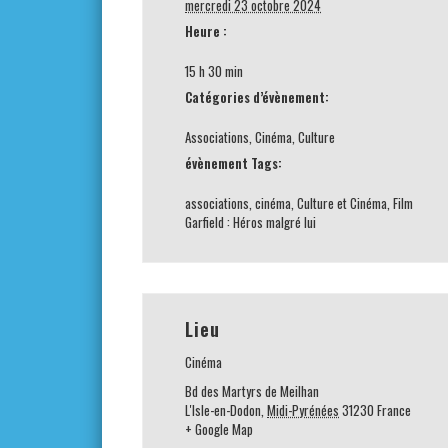
mercredi 23 octobre 2024
Heure :
15 h 30 min
Catégories d’évènement:
Associations
,
Cinéma
,
Culture
évènement Tags:
associations
,
cinéma
,
Culture et Cinéma
,
Film
Garfield : Héros malgré lui
Lieu
Cinéma
Bd des Martyrs de Meilhan
L'Isle-en-Dodon
,
Midi-Pyrénées
31230
France
+ Google Map