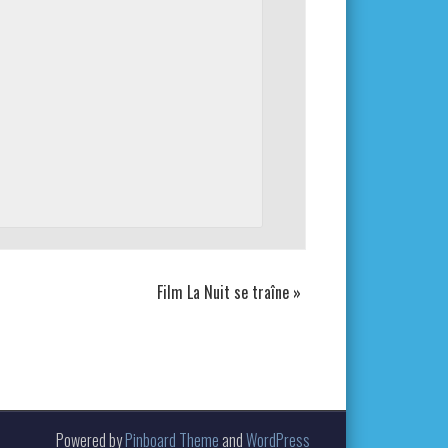
Film La Nuit se traîne
»
Powered by
Pinboard Theme
and
WordPress