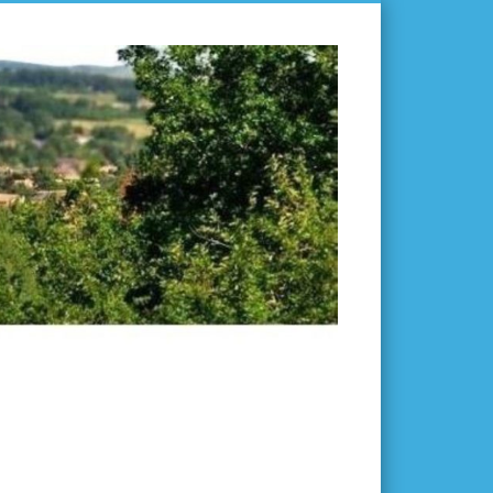
L'ISLE-
EN-
DODON