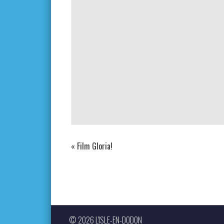
«
Film Gloria!
© 2026 L'ISLE-EN-DODON