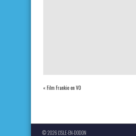
«
Film Frankie en VO
© 2026 L'ISLE-EN-DODON