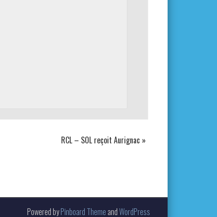
RCL – SOL reçoit Aurignac
»
Powered by
Pinboard Theme
and
WordPress