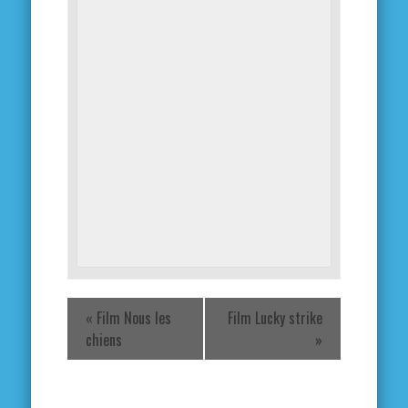
«
Film Nous les
Film Lucky strike
chiens
»