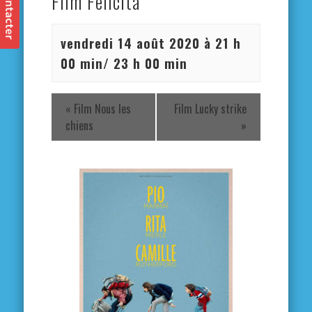
Film Felicità
vendredi 14 août 2020 à 21 h
00 min
/
23 h 00 min
«
Film Nous les
Film Lucky strike
chiens
»