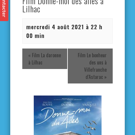
Film Donne-moi des ailes à
Lilhac
mercredi 4 août 2021 à 22 h
00 min
«
Film La daronne
Film Le bonheur
à Lilhac
des uns à
Villefranche
d’Astarac
»