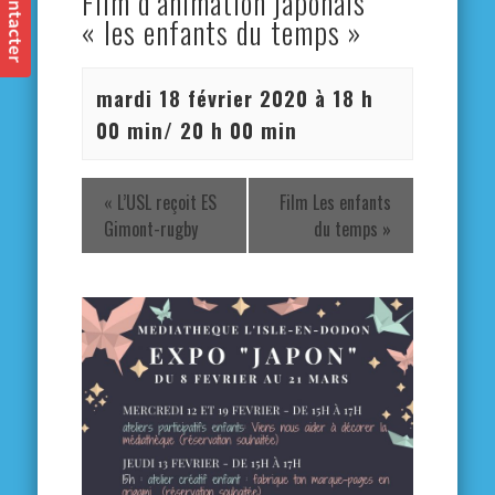
Film d’animation japonais
« les enfants du temps »
mardi 18 février 2020 à 18 h
00 min
/
20 h 00 min
«
L’USL reçoit ES
Film Les enfants
Gimont-rugby
du temps
»