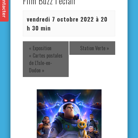
Film Buzz l’éclair
vendredi 7 octobre 2022 à 20
h 30 min
«
Exposition
Station Verte
»
« Cartes postales
de L’Isle-en-
Dodon »