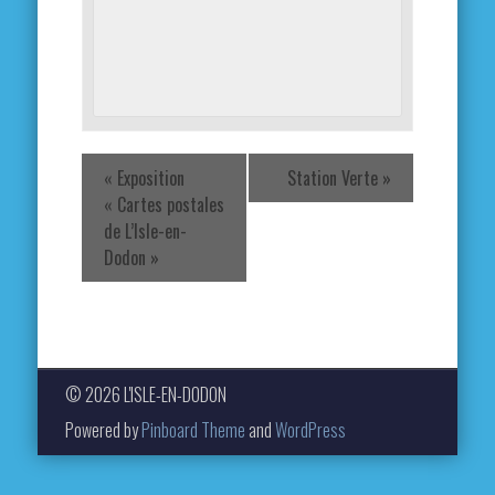
«
Exposition
Station Verte
»
« Cartes postales
de L’Isle-en-
Dodon »
© 2026 L'ISLE-EN-DODON
Powered by
Pinboard Theme
and
WordPress