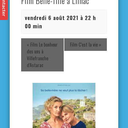
Film Belle-fille à Lilhac
vendredi 6 août 2021 à 22 h
00 min
«
Film Le bonheur
Film C’est la vie
»
des uns à
Villefranche
d’Astarac