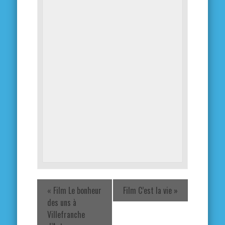
«
Film Le bonheur
Film C’est la vie
»
des uns à
Villefranche