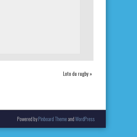
Loto du rugby
»
Powered by
Pinboard Theme
and
WordPress