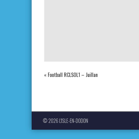
«
Football RCLSOL1 – Juillan
© 2026 L'ISLE-EN-DODON