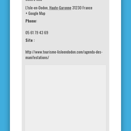
L'Isle-en-Dodon
,
Haute-Garonne
31230
France
+ Google Map
Phone:
05 61 79 43 69
Site :
http://www.tourisme-lisleendodon.com/agenda-des-
manifestations/