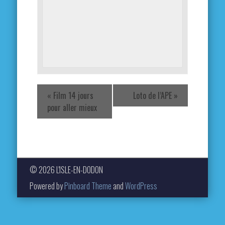
«
Film 14 jours
Loto de l’APE
»
pour aller mieux
© 2026 L'ISLE-EN-DODON
Powered by
Pinboard Theme
and
WordPress