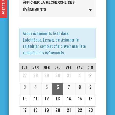
Recherche
AFFICHER LA RECHERCHE DES
et
ÉVÈNEMENTS
navigation
de
Aucun évènements listé dans
Ludothèque. Essayez de visionner le
vues
calendrier complet afin d’avoir une liste
complète des évènements.
Évènements
Calendrier
LUN
MAR
MER
JEU
VEN
SAM
DIM
Calendrier
27
28
29
30
31
1
2
de
de
3
4
5
6
7
8
9
Évènements
Évènements
10
11
12
13
14
15
16
17
18
19
20
21
22
23