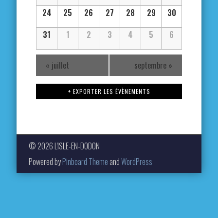
24
25
26
27
28
29
30
31
1
2
3
4
5
6
«
juillet
septembre
»
+ EXPORTER LES ÉVÈNEMENTS
© 2026 L'ISLE-EN-DODON
Powered by
Pinboard Theme
and
WordPress