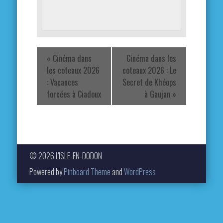
«
Cinéma dans
Cinéma dans les
les coteaux 2026
coteaux 2026 : Le
: Vacances
Secret de Khéops
forcées à Ciadoux
à Gaujan
»
© 2026 L'ISLE-EN-DODON
Powered by
Pinboard Theme
and
WordPress