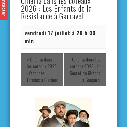
Cinéma dans les coteaux
2026 : Les Enfants de la
Résistance à Garravet
vendredi 17 juillet à 20 h 00
min
«
Cinéma dans
Cinéma dans les
les coteaux 2026
coteaux 2026 : Le
: Vacances
Secret de Khéops
forcées à Ciadoux
à Gaujan
»