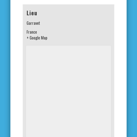
Lieu
Garravet
France
+ Google Map