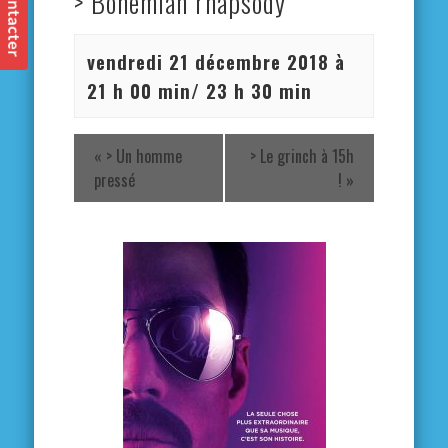
> Bohemian rhapsody
vendredi 21 décembre 2018 à
21 h 00 min
/
23 h 30 min
«
> Un homme
> Le grinch à 15h
pressé
!
»