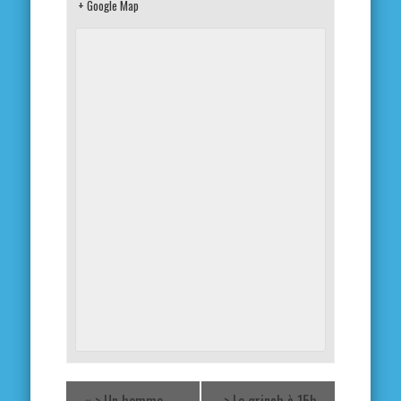
+ Google Map
«
> Un homme
> Le grinch à 15h