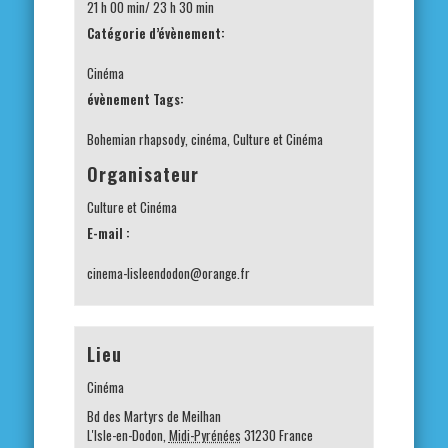
21 h 00 min/ 23 h 30 min
Catégorie d’évènement:
Cinéma
évènement Tags:
Bohemian rhapsody
,
cinéma
,
Culture et Cinéma
Organisateur
Culture et Cinéma
E-mail :
cinema-lisleendodon@orange.fr
Lieu
Cinéma
Bd des Martyrs de Meilhan
L'Isle-en-Dodon
,
Midi-Pyrénées
31230
France