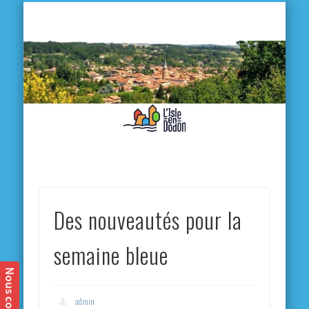
L'
D
MA VILLE
MA VIE QUOTIDIENNE
MES ACTIVITÉS & SORTIES
ANNUAIRES
CONTACT
Des nouveautés pour la
semaine bleue
admin