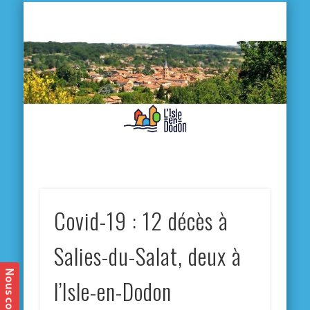
L'
D
MA VILLE
MA VIE QUOTIDIENNE
MES ACTIVITÉS & SORTIES
ANNUAIRES
CONTACT
Covid-19 : 12 décès à
Salies-du-Salat, deux à
l’Isle-en-Dodon