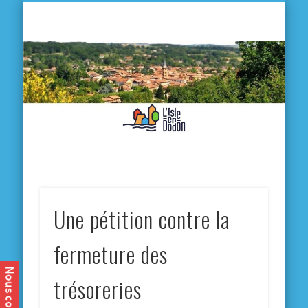
L'
D
MA VILLE
MA VIE QUOTIDIENNE
MES ACTIVITÉS & SORTIES
ANNUAIRES
CONTACT
Une pétition contre la
fermeture des
trésoreries