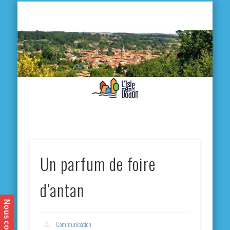
L'
D
MA VILLE
MA VIE QUOTIDIENNE
MES ACTIVITÉS & SORTIES
ANNUAIRES
CONTACT
Un parfum de foire
d’antan
Communication