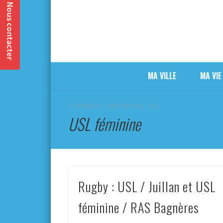
MA VILLE
MA VIE
CURRENTLY BROWSING TAG
USL féminine
Rugby : USL / Juillan et USL
féminine / RAS Bagnères