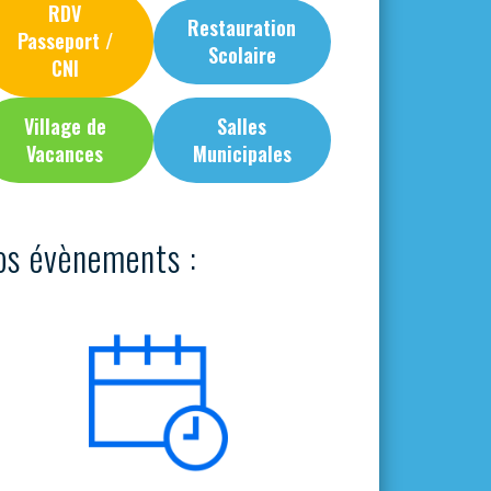
RDV
Restauration
Passeport /
Scolaire
CNI
Village de
Salles
Vacances
Municipales
os évènements :