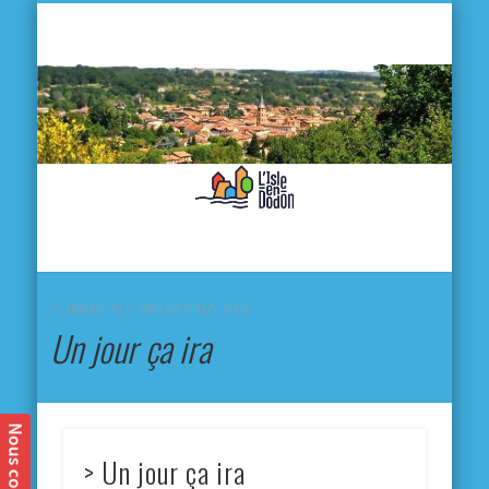
L'
D
MA VILLE
MA VIE QUOTIDIENNE
MES ACTIVITÉS & SORTIES
ANNUAIRES
CONTACT
CURRENTLY BROWSING TAG
Un jour ça ira
> Un jour ça ira