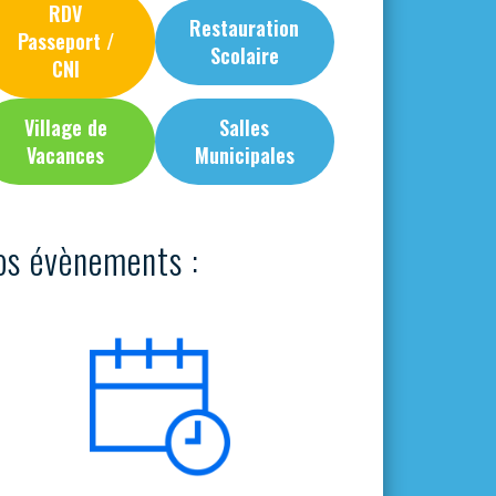
RDV
Restauration
Passeport /
Scolaire
CNI
Village de
Salles
Vacances
Municipales
os évènements :