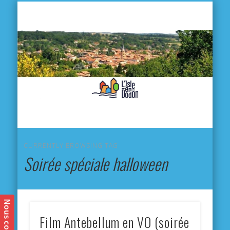
L'
D
MA VILLE
MA VIE QUOTIDIENNE
MES ACTIVITÉS & SORTIES
ANNUAIRES
CONTACT
CURRENTLY BROWSING TAG
Soirée spéciale halloween
Film Antebellum en VO (soirée