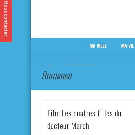
MA VILLE
MA VIE
CURRENTLY BROWSING TAG
Romance
Film Les quatres filles du
docteur March