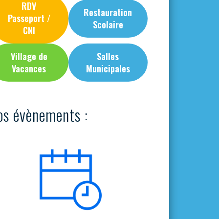
RDV
Restauration
Passeport /
Scolaire
CNI
Village de
Salles
Vacances
Municipales
os évènements :