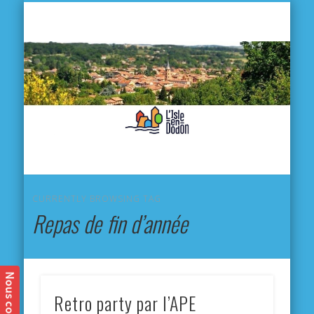
L'
D
MA VILLE
MA VIE QUOTIDIENNE
MES ACTIVITÉS & SORTIES
ANNUAIRES
CONTACT
CURRENTLY BROWSING TAG
Repas de fin d’année
Retro party par l’APE