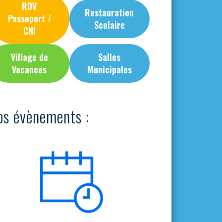
RDV
Restauration
Passeport /
Scolaire
CNI
Village de
Salles
Vacances
Municipales
os évènements :