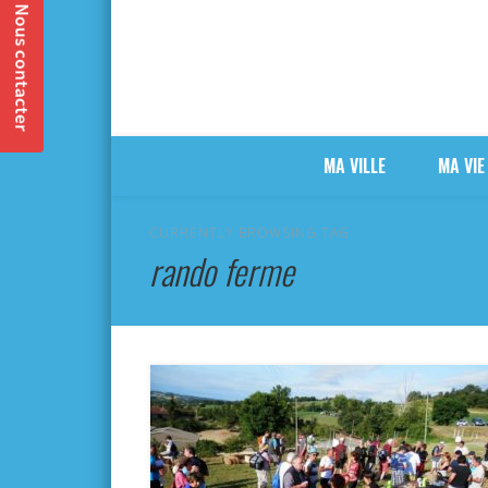
MA VILLE
MA VIE
CURRENTLY BROWSING TAG
rando ferme