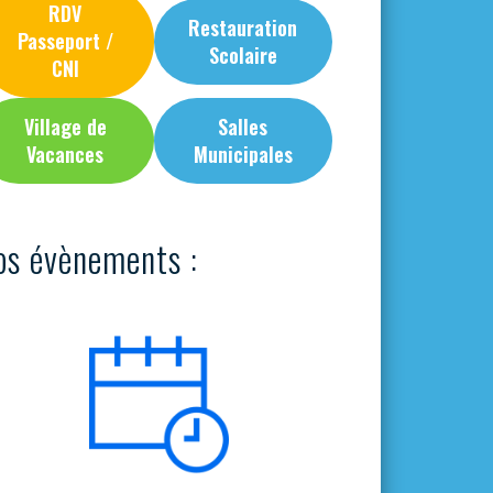
RDV
Restauration
Passeport /
Scolaire
CNI
Village de
Salles
Vacances
Municipales
os évènements :