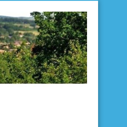
L'ISLE-
EN-
DODON