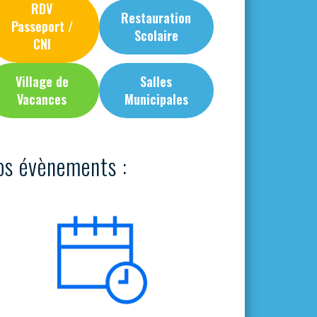
RDV
Restauration
Passeport /
Scolaire
CNI
Village de
Salles
Vacances
Municipales
os évènements :