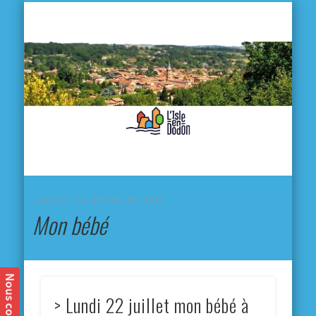
L'
D
MA VILLE
MA VIE QUOTIDIENNE
MES ACTIVITÉS & SORTIES
ANNUAIRES
CONTACT
CURRENTLY BROWSING TAG
Mon bébé
> Lundi 22 juillet mon bébé à