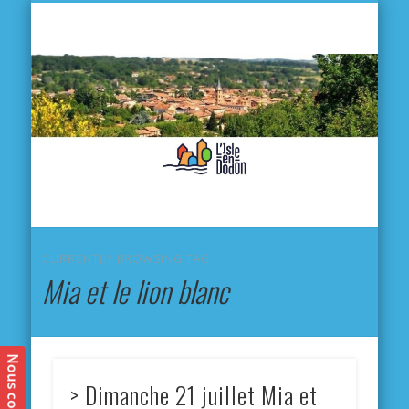
L'
D
MA VILLE
MA VIE QUOTIDIENNE
MES ACTIVITÉS & SORTIES
ANNUAIRES
CONTACT
CURRENTLY BROWSING TAG
Mia et le lion blanc
> Dimanche 21 juillet Mia et