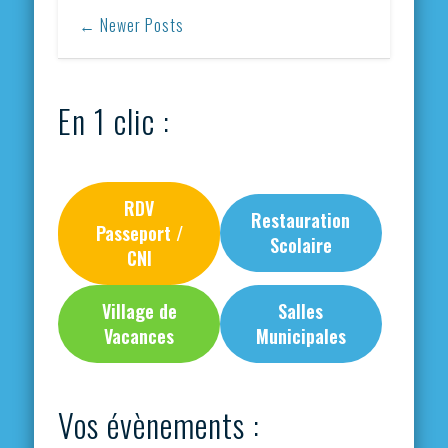
← Newer Posts
En 1 clic :
RDV
Restauration
Passeport /
Scolaire
CNI
Village de
Salles
Vacances
Municipales
Vos évènements :