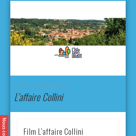
L'
D
MA VILLE
MA VIE QUOTIDIENNE
MES ACTIVITÉS & SORTIES
ANNUAIRES
CONTACT
CURRENTLY BROWSING TAG
L’affaire Collini
Film L’affaire Collini