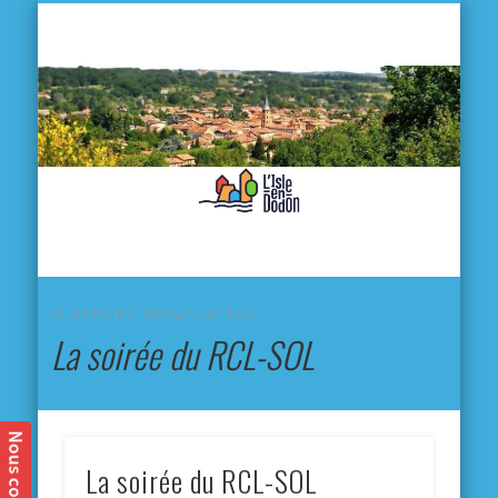
L'
D
MA VILLE
MA VIE QUOTIDIENNE
MES ACTIVITÉS & SORTIES
ANNUAIRES
CONTACT
CURRENTLY BROWSING TAG
La soirée du RCL-SOL
La soirée du RCL-SOL