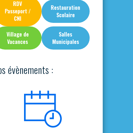
RDV
Restauration
Passeport /
Scolaire
CNI
Village de
Salles
Vacances
Municipales
os évènements :