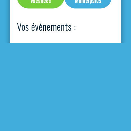
Vacances
Municipales
Vos évènements :
Evènements à L’Isle-en-Dodon
Cinéma dans les coteaux 2026 :
Mauvaise Pioche à Saint-Lary-
Boujean