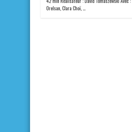
42 min Réalisateur : David Tomaszewski Avec :
Orelsan, Clara Choï, …