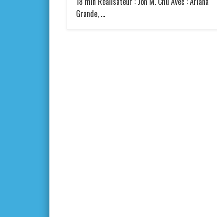
18 min Réalisateur : Jon M. Chu Avec : Ariana
Grande, …