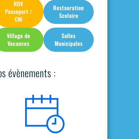
RDV
Restauration
Passeport /
Scolaire
CNI
Village de
Salles
Vacances
Municipales
os évènements :