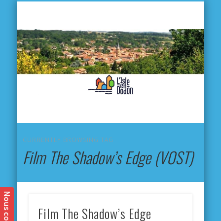
L'
D
MA VILLE
MA VIE QUOTIDIENNE
MES ACTIVITÉS & SORTIES
ANNUAIRES
CONTACT
CURRENTLY BROWSING TAG
Film The Shadow’s Edge (VOST)
Film The Shadow’s Edge