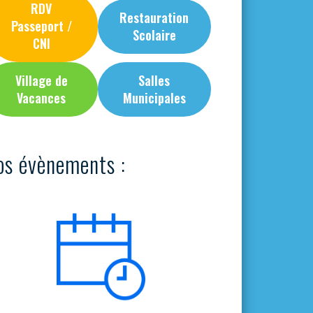
RDV
Restauration
Passeport /
Scolaire
CNI
Village de
Salles
Vacances
Municipales
os évènements :