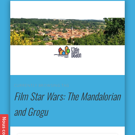
L'
D
MA VILLE
MA VIE QUOTIDIENNE
MES ACTIVITÉS & SORTIES
ANNUAIRES
CONTACT
CURRENTLY BROWSING TAG
Film Star Wars: The Mandalorian
and Grogu