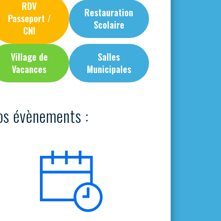
RDV
Restauration
Passeport /
Scolaire
CNI
Village de
Salles
Vacances
Municipales
os évènements :