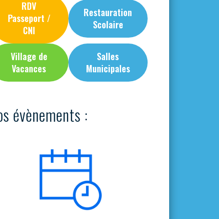
RDV
Restauration
Passeport /
Scolaire
CNI
Village de
Salles
Vacances
Municipales
os évènements :