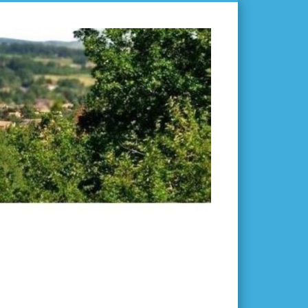
L'ISLE-
EN-
DODON