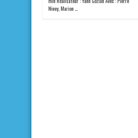
min Réalisateur : Yann Gozlan Avec : Pierre
Niney, Marion …