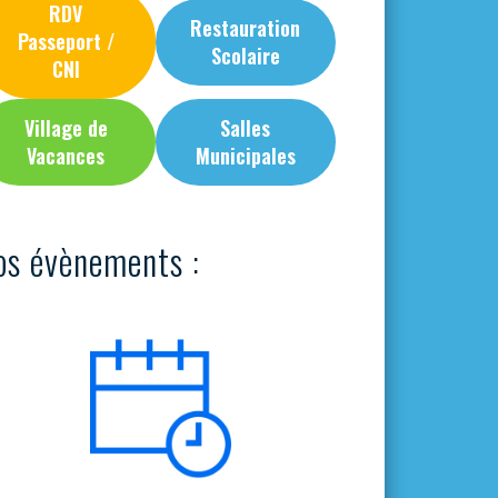
RDV
Restauration
Passeport /
Scolaire
CNI
Village de
Salles
Vacances
Municipales
os évènements :