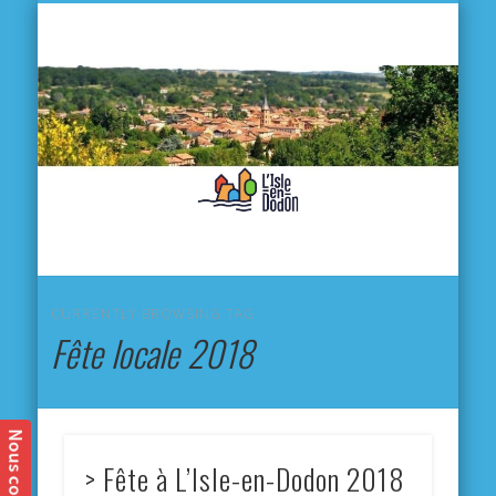
L'
D
MA VILLE
MA VIE QUOTIDIENNE
MES ACTIVITÉS & SORTIES
ANNUAIRES
CONTACT
CURRENTLY BROWSING TAG
Fête locale 2018
> Fête à L’Isle-en-Dodon 2018