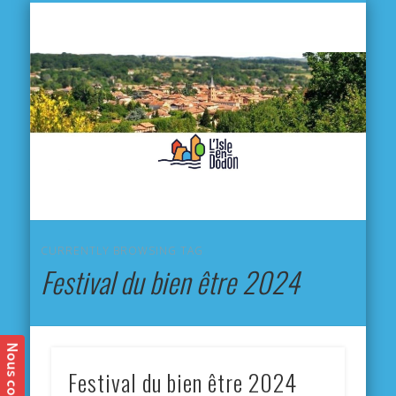
L'
D
MA VILLE
MA VIE QUOTIDIENNE
MES ACTIVITÉS & SORTIES
ANNUAIRES
CONTACT
CURRENTLY BROWSING TAG
Festival du bien être 2024
Festival du bien être 2024