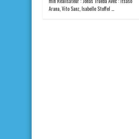
min Réalisateur : Jonás Trueba Avec : Itsaso
Arana, Vito Sanz, Isabelle Stoffel …