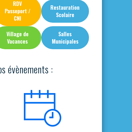
RDV
Restauration
Passeport /
Scolaire
CNI
Village de
Salles
Vacances
Municipales
os évènements :