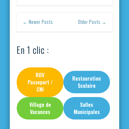
← Newer Posts
Older Posts →
En 1 clic :
RDV
Restauration
Passeport /
Scolaire
CNI
Village de
Salles
Vacances
Municipales