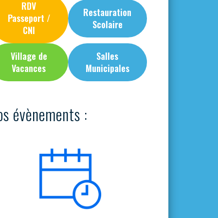
RDV
Restauration
Passeport /
Scolaire
CNI
Village de
Salles
Vacances
Municipales
os évènements :