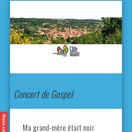
L'
D
MA VILLE
MA VIE QUOTIDIENNE
MES ACTIVITÉS & SORTIES
ANNUAIRES
CONTACT
CURRENTLY BROWSING TAG
Concert de Gospel
Ma grand-mère était noir