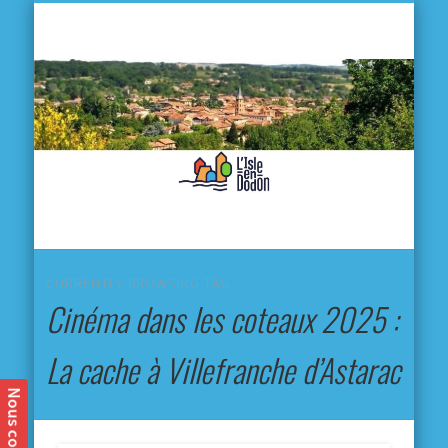
L'
D
MA VILLE
MA VIE QUOTIDIENNE
MES ACTIVITÉS & SORTIES
ANNUAIRES
CONTACT
CURRENTLY BROWSING TAG
Cinéma dans les coteaux 2025 :
La cache à Villefranche d’Astarac