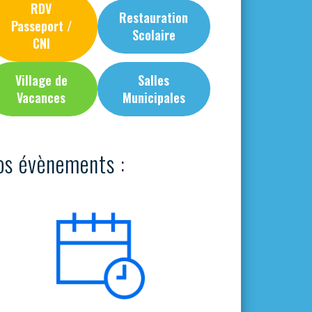
RDV
Restauration
Passeport /
Scolaire
CNI
Village de
Salles
Vacances
Municipales
os évènements :