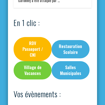
Garonne) a été attaqué par …
En 1 clic :
RDV
Restauration
Passeport /
Scolaire
CNI
Village de
Salles
Vacances
Municipales
Vos évènements :