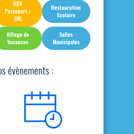
RDV
Restauration
Passeport /
Scolaire
CNI
Village de
Salles
Vacances
Municipales
os évènements :