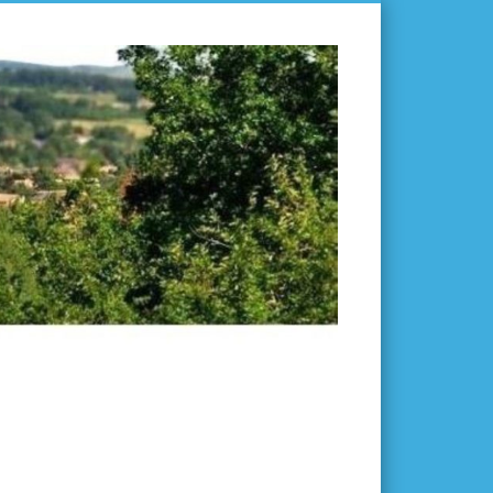
L'ISLE-
EN-
DODON